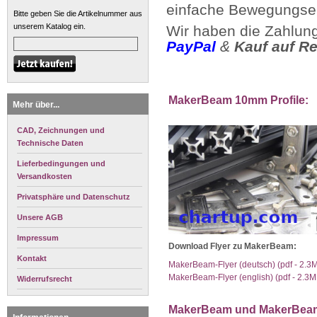
einfache Bewegungsel
Bitte geben Sie die Artikelnummer aus
unserem Katalog ein.
Wir haben die Zahlung
PayPal
&
Kauf auf R
MakerBeam 10mm Profile:
Mehr über...
CAD, Zeichnungen und
Technische Daten
Lieferbedingungen und
Versandkosten
Privatsphäre und Datenschutz
Unsere AGB
Impressum
Download Flyer zu MakerBeam:
Kontakt
MakerBeam-Flyer (deutsch) (pdf - 2.3
MakerBeam-Flyer (english) (pdf - 2.3M
Widerrufsrecht
MakerBeam und MakerBea